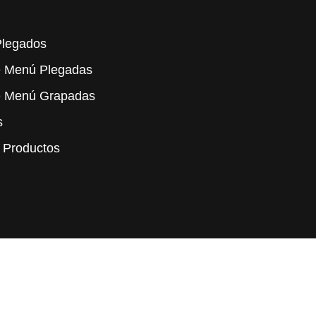
Plegados
e Menú Plegadas
e Menú Grapadas
s
 Productos