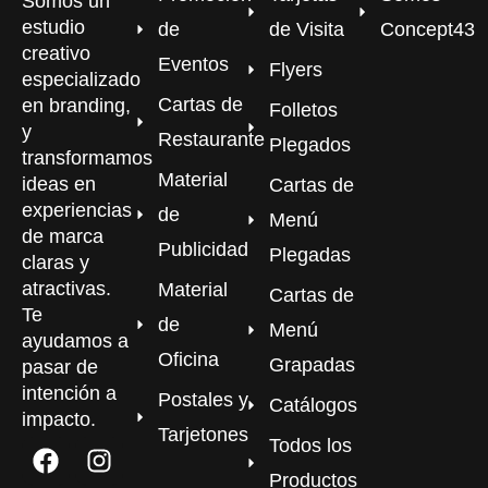
Somos un
estudio
de
de Visita
Concept43
creativo
Eventos
Flyers
especializado
Cartas de
en branding,
Folletos
y
Restaurante
Plegados
transformamos
Material
ideas en
Cartas de
experiencias
de
Menú
de marca
Publicidad
Plegadas
claras y
atractivas.
Material
Cartas de
Te
de
Menú
ayudamos a
Oficina
Grapadas
pasar de
intención a
Postales y
Catálogos
impacto.
Tarjetones
Todos los
Productos