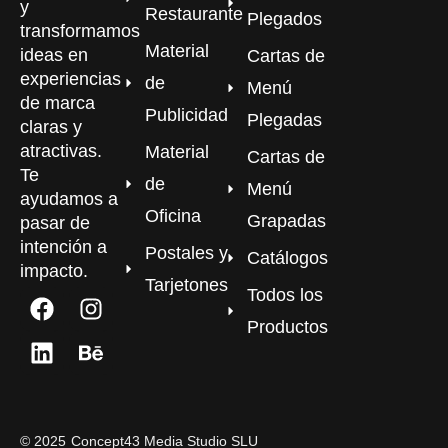
y
Restaurante
Plegados
transformamos
Material
ideas en
Cartas de
experiencias
de
Menú
de marca
Publicidad
Plegadas
claras y
atractivas.
Material
Cartas de
Te
de
Menú
ayudamos a
Oficina
Grapadas
pasar de
intención a
Postales y
Catálogos
impacto.
Tarjetones
Todos los
Productos
©
2025
Concept43 Media Studio SLU