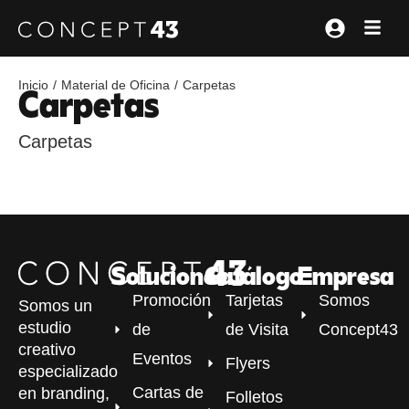
Carpetas
/
/
Inicio
Material de Oficina
Carpetas
Carpetas
Soluciones
Catálogo
Empresa
Promoción
Tarjetas
Somos
Somos un
estudio
de
de Visita
Concept43
creativo
Eventos
Flyers
especializado
Cartas de
en branding,
Folletos