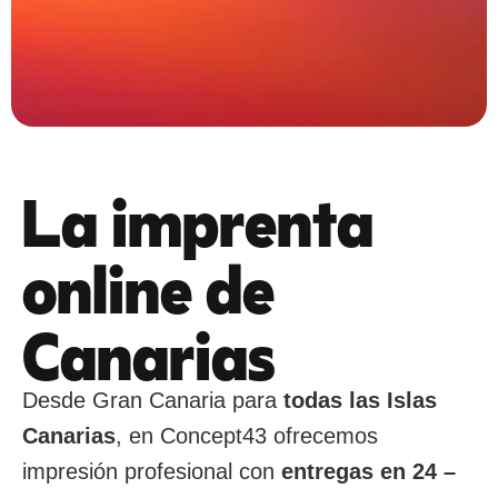
Lanzamos la nueva
La imprenta
imprenta online de
online de
Canarias
Canarias
Lanzamos nuestra nueva imprenta
online para todas las Islas Canarias.
Desde Gran Canaria para
todas las Islas
Canarias
, en Concept43 ofrecemos
Ver productos
impresión profesional con
entregas en 24 –