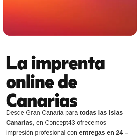
Lanzamos la nueva
La imprenta
imprenta online de
online de
Canarias
Canarias
Lanzamos nuestra nueva imprenta
online para todas las Islas Canarias.
Desde Gran Canaria para
todas las Islas
Canarias
, en Concept43 ofrecemos
Ver productos
impresión profesional con
entregas en 24 –