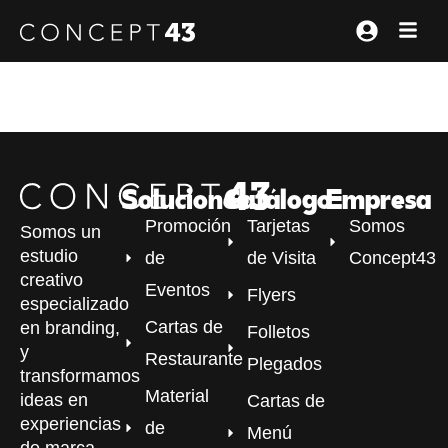
Soluciones
Catálogo
Empresa
Promoción
Tarjetas
Somos
Somos un
estudio
de
de Visita
Concept43
creativo
Eventos
Flyers
especializado
Cartas de
en branding,
Folletos
y
Restaurante
Plegados
transformamos
Material
ideas en
Cartas de
experiencias
de
Menú
de marca