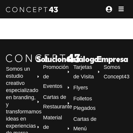
Soluciones
Catálogo
Empresa
Promoción
Tarjetas
Somos
Somos un
estudio
de
de Visita
Concept43
creativo
Eventos
Flyers
especializado
Cartas de
en branding,
Folletos
y
Restaurante
Plegados
transformamos
Material
ideas en
Cartas de
experiencias
de
Menú
de marca