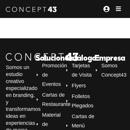
Soluciones
Catálogo
Empresa
Promoción
Tarjetas
Somos
Somos un
estudio
de
de Visita
Concept43
creativo
Eventos
Flyers
especializado
Cartas de
en branding,
Folletos
y
Restaurante
Plegados
transformamos
Material
ideas en
Cartas de
experiencias
de
Menú
de marca