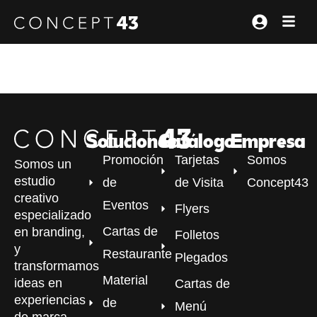
Soluciones
Catálogo
Empresa
Promoción
Tarjetas
Somos
Somos un
estudio
de
de Visita
Concept43
creativo
Eventos
Flyers
especializado
Cartas de
en branding,
Folletos
y
Restaurante
Plegados
transformamos
Material
ideas en
Cartas de
experiencias
de
Menú
de marca